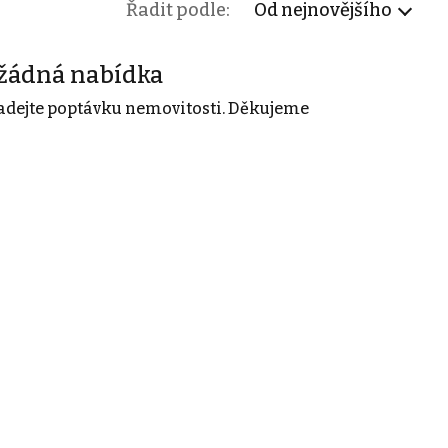
Řadit podle:
Od nejnovějšího
žádná nabídka
adejte poptávku nemovitosti. Děkujeme