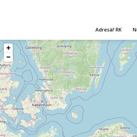
Adresář RK
N
+
−