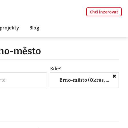
Chci inzerovat
projekty
Blog
rno-město
Kde?
rte
Brno-město (Okres, Jihomoravský kraj)