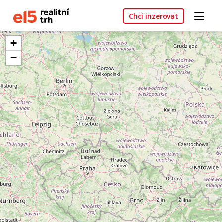
Chci inzerovat
+
−