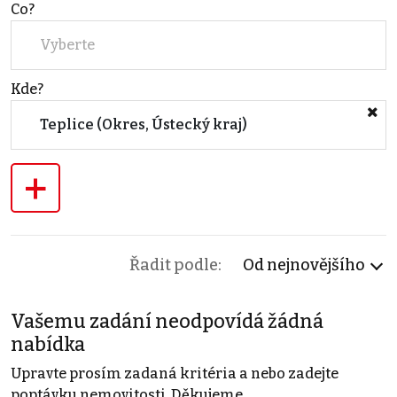
Co?
Vyberte
Kde?
Teplice (Okres, Ústecký kraj)
+
Řadit podle:
Od nejnovějšího
Vašemu zadání neodpovídá žádná
nabídka
Upravte prosím zadaná kritéria a nebo zadejte
poptávku nemovitosti. Děkujeme