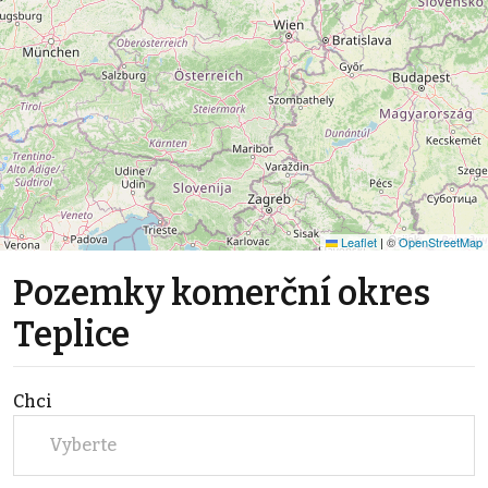
Leaflet
|
©
OpenStreetMap
Pozemky komerční okres
Teplice
Chci
Vyberte