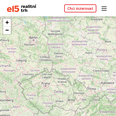
Chci inzerovat
+
−