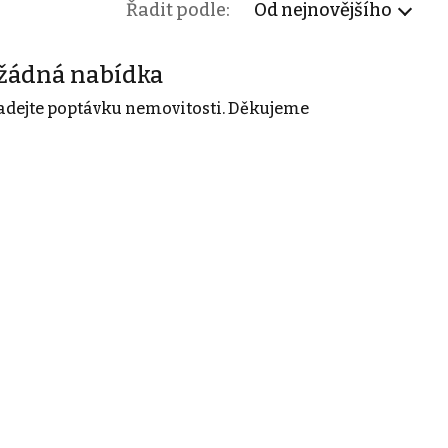
Řadit podle:
Od nejnovějšího
žádná nabídka
adejte poptávku nemovitosti. Děkujeme