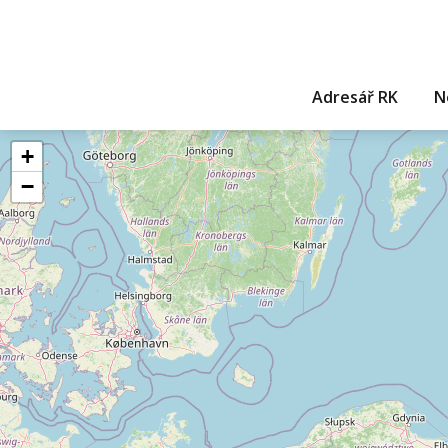
Adresář RK
N
+
−