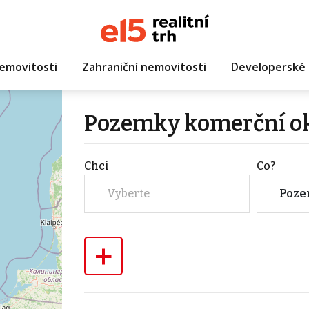
emovitosti
Zahraniční nemovitosti
Developerské 
Pozemky komerční o
Chci
Co?
Vyberte
Poz
+