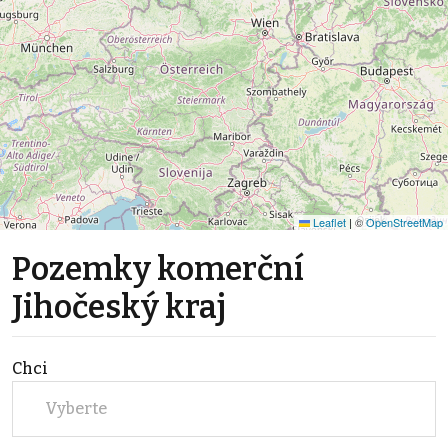
Leaflet
|
©
OpenStreetMap
Pozemky komerční
Jihočeský kraj
Chci
Vyberte