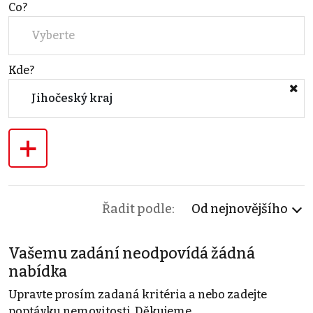
Co?
Vyberte
Kde?
Jihočeský kraj
+
Řadit podle:
Od nejnovějšího
Vašemu zadání neodpovídá žádná
nabídka
Upravte prosím zadaná kritéria a nebo zadejte
poptávku nemovitosti. Děkujeme