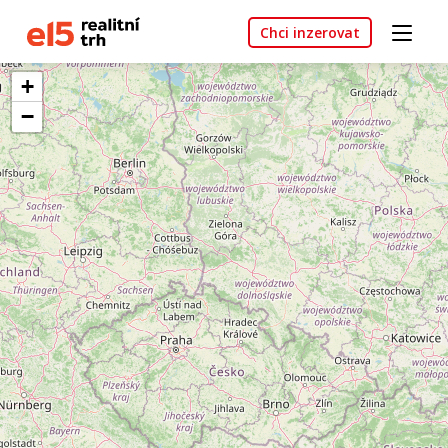
Chci inzerovat
+
−