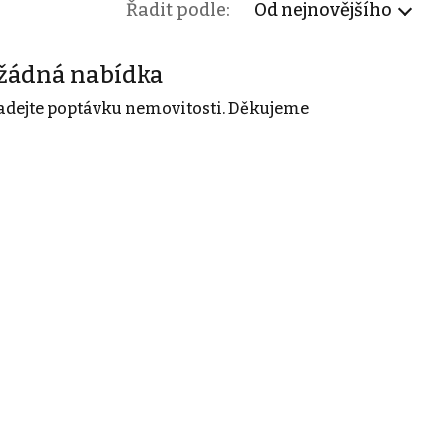
Řadit podle:
Od nejnovějšího
žádná nabídka
adejte poptávku nemovitosti. Děkujeme