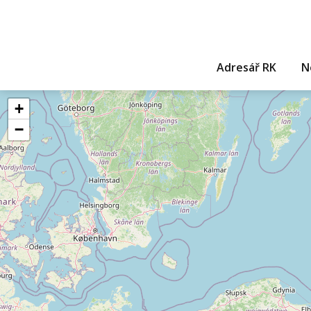
Adresář RK
N
+
−