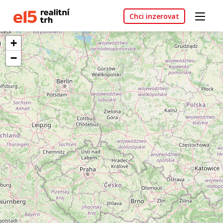
Chci inzerovat
+
−