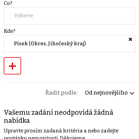
Co?
Vyberte
Kde?
Písek (Okres, Jihočeský kraj)
+
Řadit podle:
Od nejnovějšího
Vašemu zadání neodpovídá žádná
nabídka
Upravte prosím zadaná kritéria a nebo zadejte
poptávku nemovitosti. Děkujeme