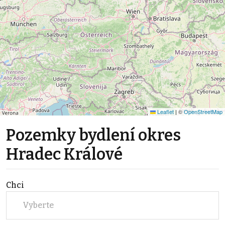
Leaflet
|
©
OpenStreetMap
Pozemky bydlení okres
Hradec Králové
Chci
Vyberte