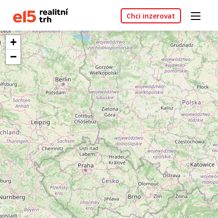
Chci inzerovat
+
−