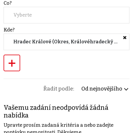
Co?
Vyberte
Kde?
Hradec Králové (Okres, Královéhradecký kraj)
+
Řadit podle:
Od nejnovějšího
Vašemu zadání neodpovídá žádná
nabídka
Upravte prosím zadaná kritéria a nebo zadejte
poptávku nemovitosti. Děkujeme