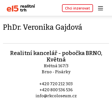
Chci inzerovat
PhDr. Veronika Gajdová
Realitní kancelář - pobočka BRNO,
Květná
Květná 167/3
Brno - Pisárky
+420 720 212 303
+420 800 536 536
info@rkcoloseum.cz