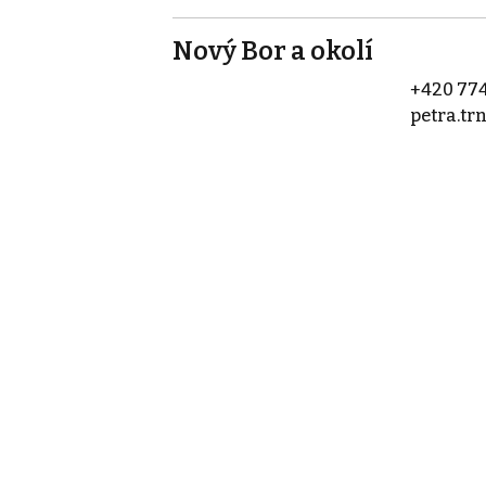
Nový Bor a okolí
+420 774
petra.tr