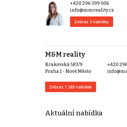
+420 296 399 006
info@mmreality.cz
Zobraz 2 nabídky
M&M reality
Krakovská 583/9
+420 296
Praha 1 - Nové Město
info@mm
Zobraz 1 285 nabídek
Aktuální nabídka