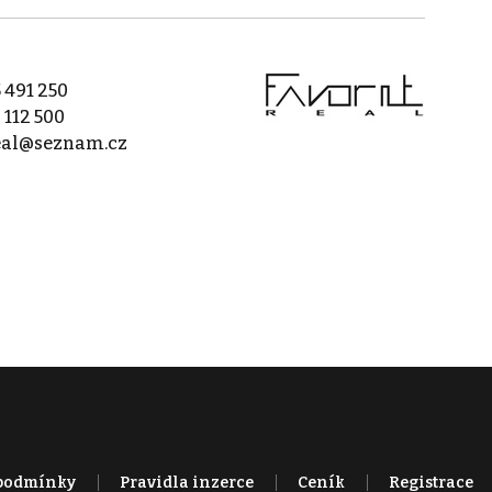
 491 250
 112 500
real@seznam.cz
podmínky
Pravidla inzerce
Ceník
Registrace