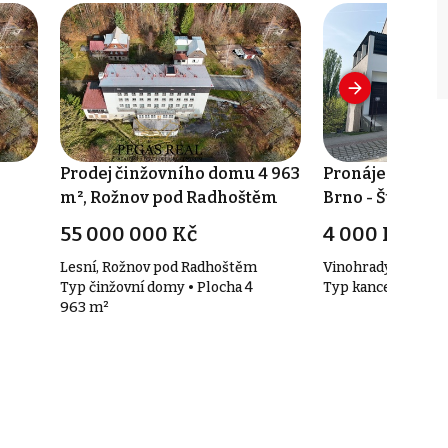
Prodej činžovního domu 4 963
Pronájem kance
m², Rožnov pod Radhoštěm
Brno - Štýřice
55 000 000 Kč
4 000 Kč za 
Lesní, Rožnov pod Radhoštěm
Vinohrady 793/43, 
Typ činžovní domy • Plocha 4
Typ kanceláře • Pl
963 m²