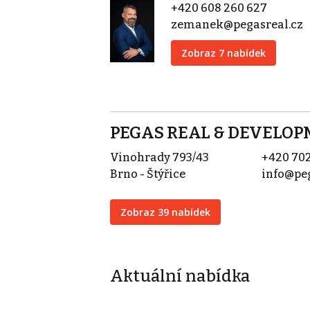
+420 608 260 627
zemanek@pegasreal.cz
Zobraz 7 nabídek
PEGAS REAL & DEVELOPME
Vinohrady 793/43
+420 702
Brno - Štýřice
info@peg
Zobraz 39 nabídek
Aktuální nabídka