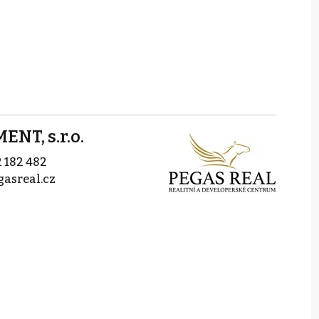
NT, s.r.o.
 182 482
asreal.cz