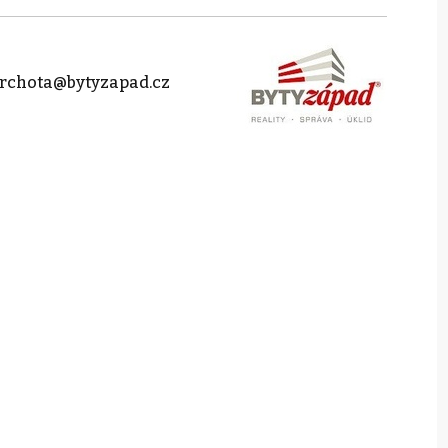
vrchota@bytyzapad.cz