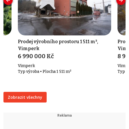
-
Prodej výrobního prostoru 1 511 m²,
Prod
Vimperk
Vim
6 990 000 Kč
8 9
Vimperk
Vimp
Typ výroba • Plocha 1 511 m²
Typ v
Zobrazit všechny