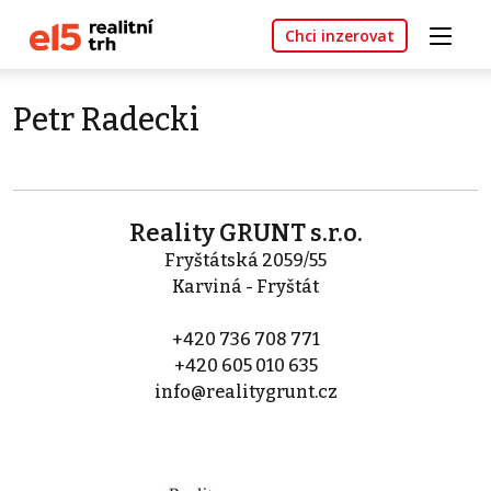
Chci inzerovat
Petr Radecki
Reality GRUNT s.r.o.
Fryštátská 2059/55
Karviná - Fryštát
+420 736 708 771
+420 605 010 635
info@realitygrunt.cz