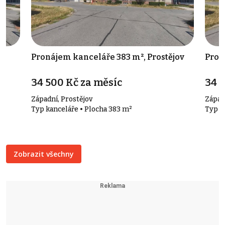
Pronájem kanceláře 383 m², Prostějov
Pron
34 500 Kč za měsíc
34 
Západní, Prostějov
Západ
Typ kanceláře • Plocha 383 m²
Typ s
Zobrazit všechny