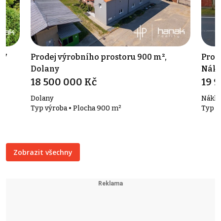
17
Prodej výrobního prostoru 900 m²,
Prod
Dolany
Nákl
18 500 000 Kč
19 
Dolany
Náklo
Typ výroba • Plocha 900 m²
Typ o
Zobrazit všechny