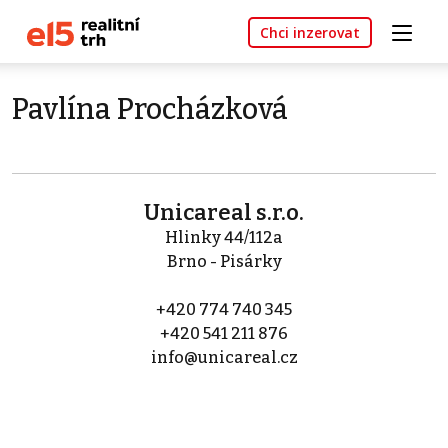
Chci inzerovat
Pavlína Procházková
Unicareal s.r.o.
Hlinky 44/112a
Brno - Pisárky
+420 774 740 345
+420 541 211 876
info@unicareal.cz