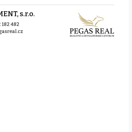
NT, s.r.o.
 182 482
asreal.cz