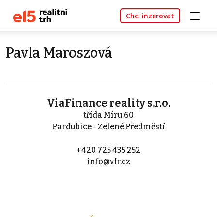
Chci inzerovat
Pavla Maroszová
ViaFinance reality s.r.o.
třída Míru 60
Pardubice - Zelené Předměstí
+420 725 435 252
info@vfr.cz