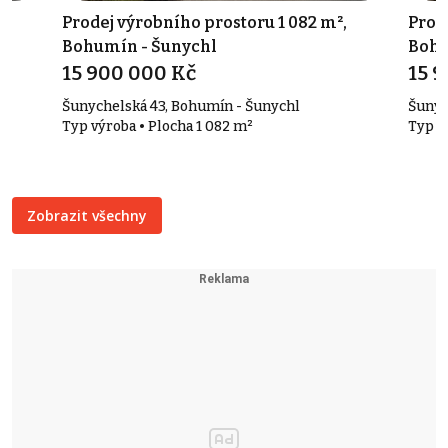
,
Prodej výrobního prostoru 1 082 m²,
Prod
Bohumín - Šunychl
Bohu
15 900 000 Kč
15 
Šunychelská 43, Bohumín - Šunychl
Šunyc
Typ výroba • Plocha 1 082 m²
Typ v
Zobrazit všechny