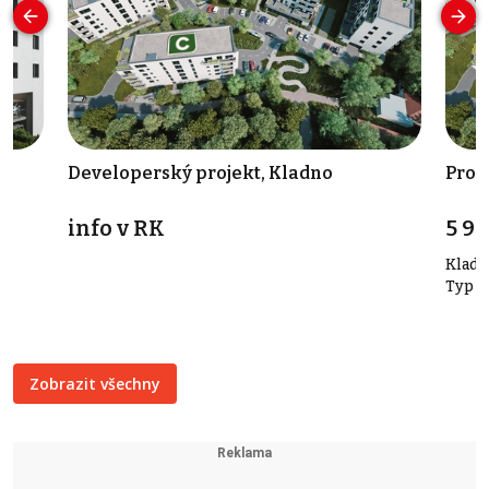
Developerský projekt, Kladno
Prod
info v RK
5 9
Kladn
Typ b
Zobrazit všechny