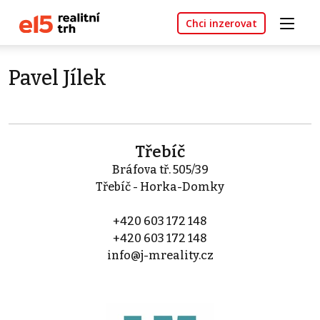
Chci inzerovat
Pavel Jílek
Třebíč
Bráfova tř. 505/39
Třebíč - Horka-Domky
+420 603 172 148
+420 603 172 148
info@j-mreality.cz