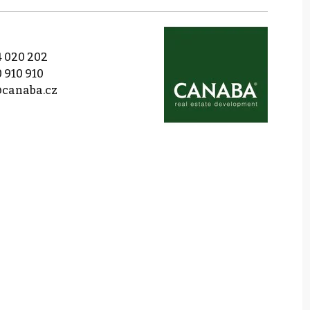
 020 202
 910 910
canaba.cz