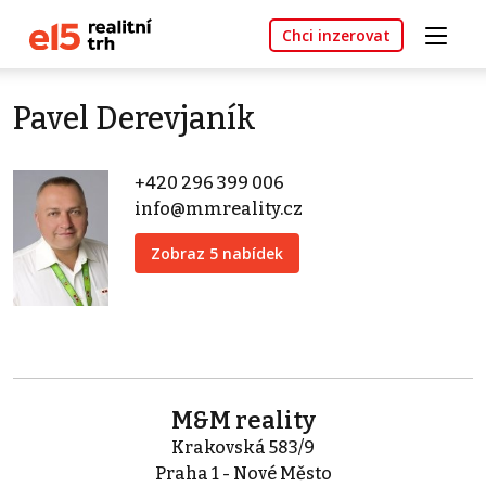
Chci inzerovat
Pavel Derevjaník
+420 296 399 006
info@mmreality.cz
Zobraz 5 nabídek
M&M reality
Krakovská 583/9
Praha 1 - Nové Město