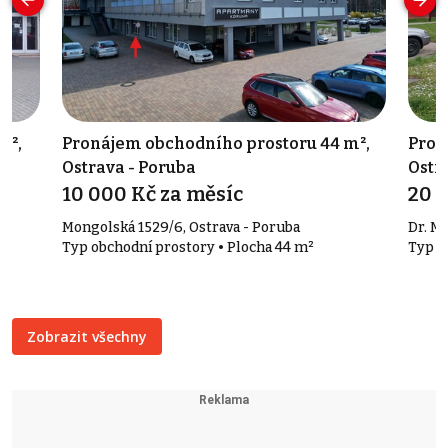
m²,
Pronájem obchodního prostoru 44 m²,
Pron
Ostrava - Poruba
Ostr
10 000 Kč za měsíc
20 
Mongolská 1529/6, Ostrava - Poruba
Dr. M
Typ obchodní prostory • Plocha 44 m²
Typ o
Zobrazit všechny