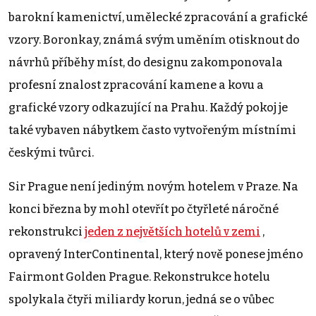
barokní kamenictví, umělecké zpracování a grafické
vzory. Boronkay, známá svým uměním otisknout do
návrhů příběhy míst, do designu zakomponovala
profesní znalost zpracování kamene a kovu a
grafické vzory odkazující na Prahu. Každý pokoj je
také vybaven nábytkem často vytvořeným místními
českými tvůrci.
Sir Prague není jediným novým hotelem v Praze. Na
konci března by mohl otevřít po čtyřleté náročné
rekonstrukci
jeden z největších hotelů v zemi
,
opravený InterContinental, který nově ponese jméno
Fairmont Golden Prague. Rekonstrukce hotelu
spolykala čtyři miliardy korun, jedná se o vůbec