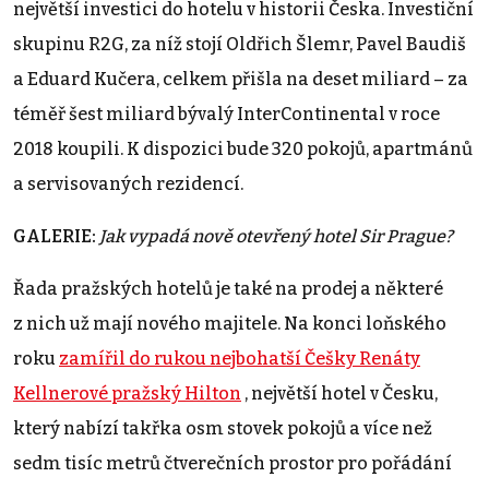
největší investici do hotelu v historii Česka. Investiční
skupinu R2G, za níž stojí Oldřich Šlemr, Pavel Baudiš
a Eduard Kučera, celkem přišla na deset miliard – za
téměř šest miliard bývalý InterContinental v roce
2018 koupili. K dispozici bude 320 pokojů, apartmánů
a servisovaných rezidencí.
GALERIE:
Jak vypadá nově otevřený hotel Sir Prague?
Řada pražských hotelů je také na prodej a některé
z nich už mají nového majitele. Na konci loňského
roku
zamířil do rukou nejbohatší Češky Renáty
Kellnerové pražský Hilton
, největší hotel v Česku,
který nabízí takřka osm stovek pokojů a více než
sedm tisíc metrů čtverečních prostor pro pořádání