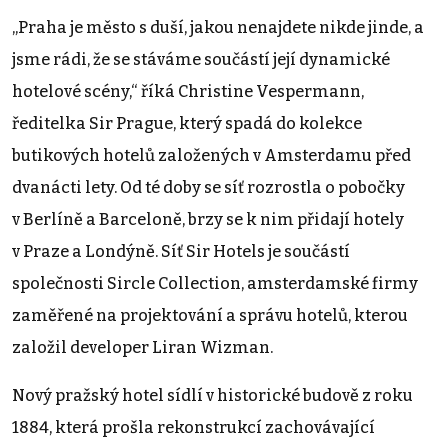
„Praha je město s duší, jakou nenajdete nikde jinde, a
jsme rádi, že se stáváme součástí její dynamické
hotelové scény,“ říká Christine Vespermann,
ředitelka Sir Prague, který spadá do kolekce
butikových hotelů založených v Amsterdamu před
dvanácti lety. Od té doby se síť rozrostla o pobočky
v Berlíně a Barceloně, brzy se k nim přidají hotely
v Praze a Londýně. Síť Sir Hotels je součástí
společnosti Sircle Collection, amsterdamské firmy
zaměřené na projektování a správu hotelů, kterou
založil developer Liran Wizman.
Nový pražský hotel sídlí v historické budově z roku
1884, která prošla rekonstrukcí zachovávající