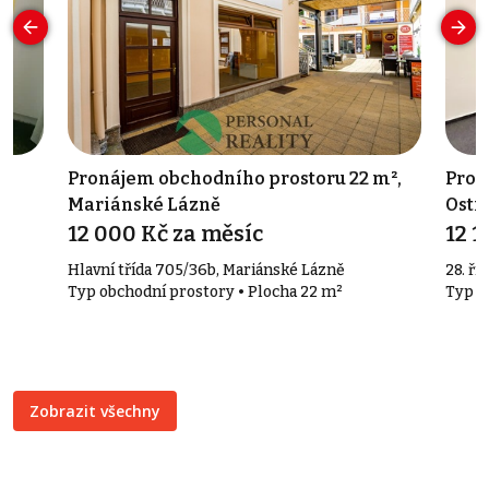
ce
Pronájem obchodního prostoru 22 m²,
Pron
Mariánské Lázně
Ostr
12 000 Kč za měsíc
12 1
Hlavní třída 705/36b, Mariánské Lázně
28. ří
Typ obchodní prostory • Plocha 22 m²
Typ o
Zobrazit všechny