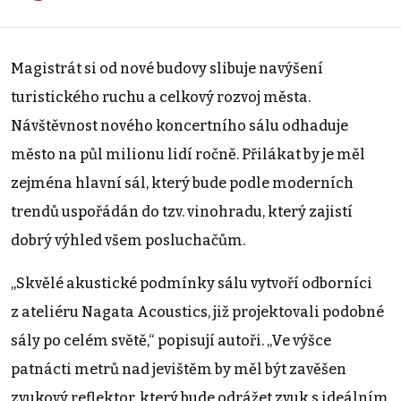
Magistrát si od nové budovy slibuje navýšení
turistického ruchu a celkový rozvoj města.
Návštěvnost nového koncertního sálu odhaduje
město na půl milionu lidí ročně. Přilákat by je měl
zejména hlavní sál, který bude podle moderních
trendů uspořádán do tzv. vinohradu, který zajistí
dobrý výhled všem posluchačům.
„Skvělé akustické podmínky sálu vytvoří odborníci
z ateliéru Nagata Acoustics, již projektovali podobné
sály po celém světě,“ popisují autoři. „Ve výšce
patnácti metrů nad jevištěm by měl být zavěšen
zvukový reflektor, který bude odrážet zvuk s ideálním