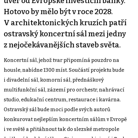
úvěr od Evropské investiční banky.
Hotovo by mělo být v roce 2028.
V architektonických kruzích patří
ostravský koncertní sál mezi jedny
z nejočekávanějších staveb světa.
Koncertní sál, jehož tvar připomíná pouzdro na
housle, nabídne 1300 míst. Součástí projektu bude
i divadelní sál, komorní sál, přednáškový
multifunkční sál, zázemí pro orchestr, nahrávací
studio, edukační centrum, restaurace i kavárna.
Ostravský sál bude moci podle svých autorů
konkurovat nejlepším koncertním sálům v Evropě
i ve světě a přitáhnout tak do slezské metropole