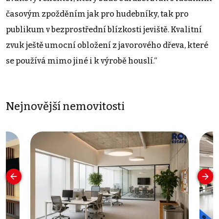
časovým zpožděním jak pro hudebníky, tak pro
publikum v bezprostřední blízkosti jeviště. Kvalitní
zvuk ještě umocní obložení z javorového dřeva, které
se používá mimo jiné i k výrobě houslí.“
Nejnovější nemovitosti