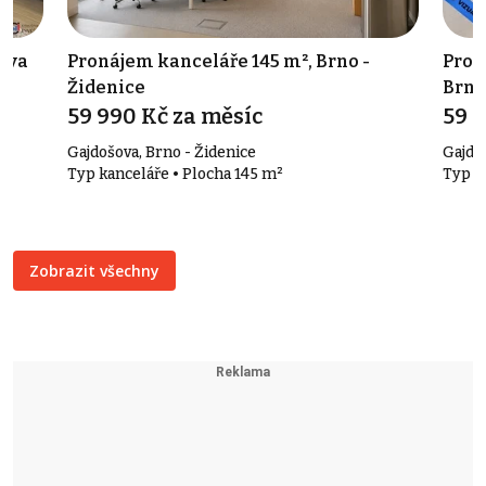
rava
Pronájem kanceláře 145 m², Brno -
Pron
Židenice
Brno
59 990 Kč za měsíc
59 9
Gajdošova, Brno - Židenice
Gajdo
Typ kanceláře • Plocha 145 m²
Typ o
Zobrazit všechny