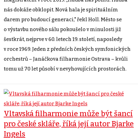
nás dokáže obklopit. Nová hala je spirituálním
darem pro budoucí generaci," řekl Holl. Město se
o výstavbu nového sálu pokoušelo v minulosti již
šestkrát, nejprve v 60. letech 19. století, naposledy
v roce 1969. Jeden z předních českých symfonických
orchestrů – Janáčkova filharmonie Ostrava – kvůli
tomu už 70 let působí v nevyhovujících prostorách.
Vltavská filharmonie může být šancí
pro české skláře, říká její autor Bjarke
Ingels