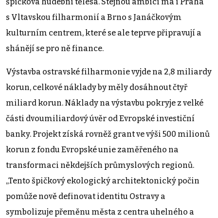
špičková hudební tělesa. Stejnou ambici má i Praha
s Vltavskou filharmonií a Brno s Janáčkovým
kulturním centrem, které se ale teprve připravují a
shánějí se pro ně finance.
Výstavba ostravské filharmonie vyjde na 2,8 miliardy
korun, celkové náklady by měly dosáhnout čtyř
miliard korun. Náklady na výstavbu pokryje z velké
části dvoumiliardový úvěr od Evropské investiční
banky. Projekt získá rovněž grant ve výši 500 milionů
korun z fondu Evropské unie zaměřeného na
transformaci někdejších průmyslových regionů.
„Tento špičkový ekologický architektonický počin
pomůže nově definovat identitu Ostravy a
symbolizuje přeměnu města z centra uhelného a