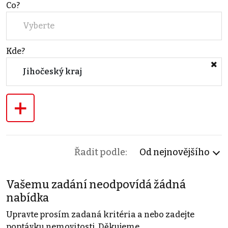
Co?
Vyberte
Kde?
Jihočeský kraj
+
Řadit podle:
Od nejnovějšího
Vašemu zadání neodpovídá žádná
nabídka
Upravte prosím zadaná kritéria a nebo zadejte
poptávku nemovitosti. Děkujeme