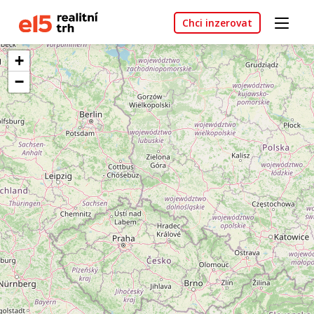
Chci inzerovat
+
−