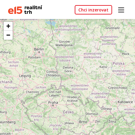
Chci inzerovat
+
−