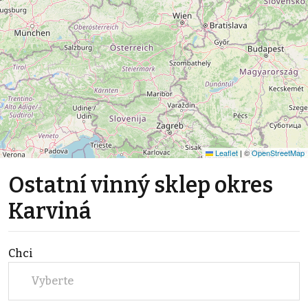
Leaflet
|
©
OpenStreetMap
Ostatní vinný sklep okres
Karviná
Chci
Vyberte