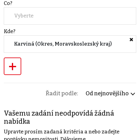
Co?
Vyberte
Kde?
Karviná (Okres, Moravskoslezský kraj)
+
Řadit podle:
Od nejnovějšího
Vašemu zadání neodpovídá žádná
nabídka
Upravte prosím zadaná kritéria a nebo zadejte
poptávku nemovitosti. Děkujeme