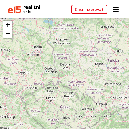
Chci inzerovat
+
−