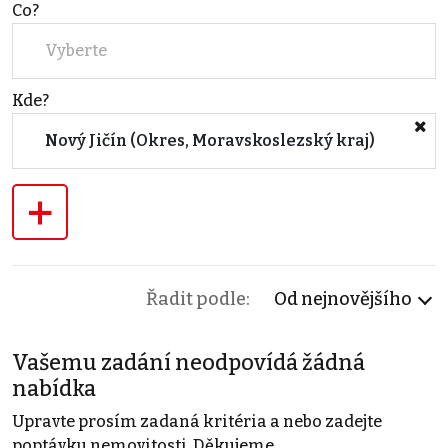
Co?
Vyberte
Kde?
Nový Jičín (Okres, Moravskoslezský kraj)
+
Řadit podle:
Od nejnovějšího
Vašemu zadání neodpovídá žádná
nabídka
Upravte prosím zadaná kritéria a nebo zadejte
poptávku nemovitosti. Děkujeme