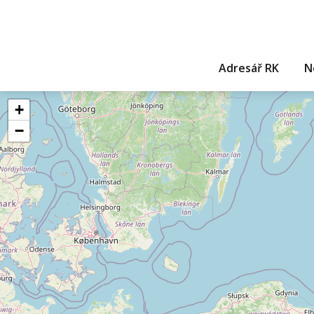
Adresář RK
N
+
−