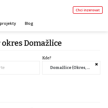
Chci inzerovat
projekty
Blog
r okres Domažlice
Kde?
rte
Domažlice (Okres, Plzeňský kraj)