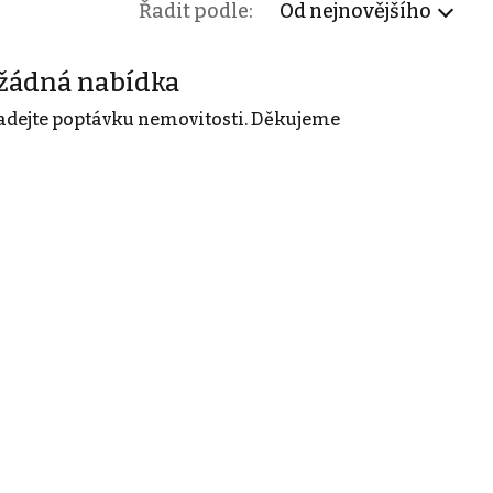
Řadit podle:
Od nejnovějšího
žádná nabídka
adejte poptávku nemovitosti. Děkujeme