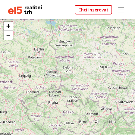
Chci inzerovat
+
−