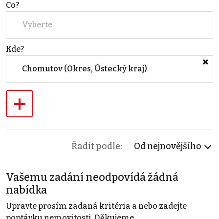
Co?
Vyberte
Kde?
Chomutov (Okres, Ústecký kraj)
+
Řadit podle:
Od nejnovějšího
Vašemu zadání neodpovídá žádná
nabídka
Upravte prosím zadaná kritéria a nebo zadejte
poptávku nemovitosti. Děkujeme