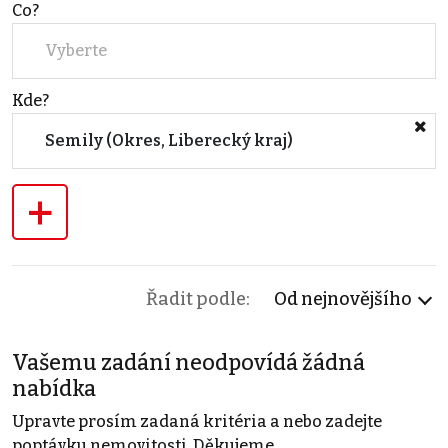
Co?
Vyberte
Kde?
Semily (Okres, Liberecký kraj)
+
Řadit podle:
Od nejnovějšího
Vašemu zadání neodpovídá žádná
nabídka
Upravte prosím zadaná kritéria a nebo zadejte
poptávku nemovitosti. Děkujeme