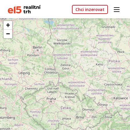
Chci inzerovat
+
−