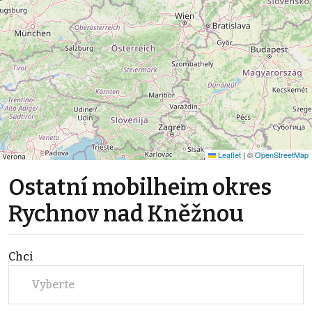
Leaflet
|
©
OpenStreetMap
Ostatní mobilheim okres
Rychnov nad Kněžnou
Chci
Vyberte