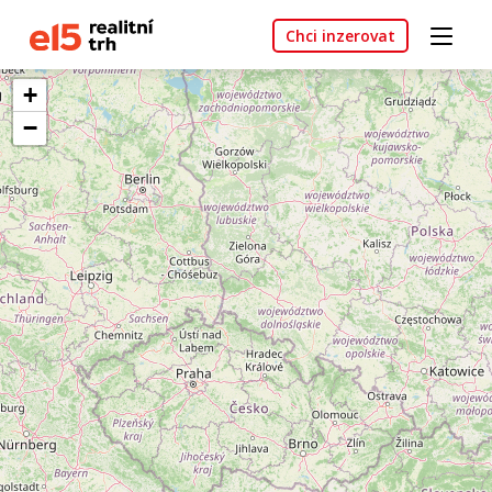
Chci inzerovat
+
−