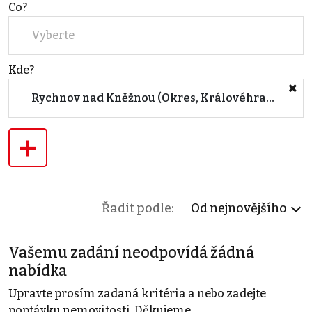
Co?
Vyberte
Kde?
Rychnov nad Kněžnou (Okres, Královéhradecký kraj)
+
Řadit podle:
Od nejnovějšího
Vašemu zadání neodpovídá žádná
nabídka
Upravte prosím zadaná kritéria a nebo zadejte
poptávku nemovitosti. Děkujeme