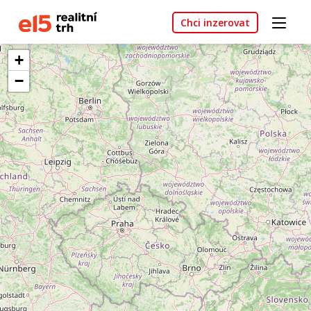
Chci inzerovat
+
−