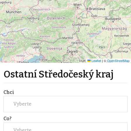
Leaflet
|
©
OpenStreetMap
Ostatní Středočeský kraj
Chci
Vyberte
Co?
Vyberte