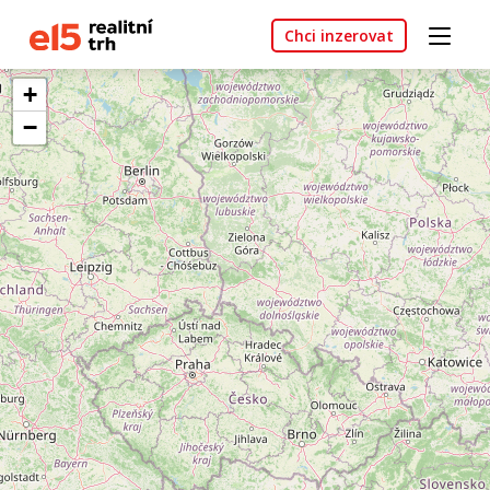
Chci inzerovat
+
−