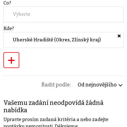
Co?
Vyberte
Kde?
Uherské Hradiště (Okres, Zlínský kraj)
+
Řadit podle:
Od nejnovějšího
Vašemu zadání neodpovídá žádná
nabídka
Upravte prosím zadaná kritéria a nebo zadejte
poptávku nemovitosti. Děkujeme