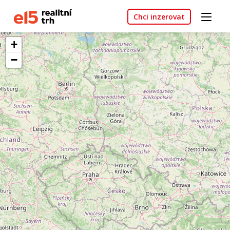
Chci inzerovat
+
−