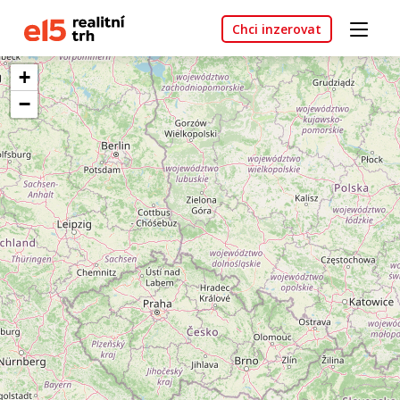
Chci inzerovat
+
−