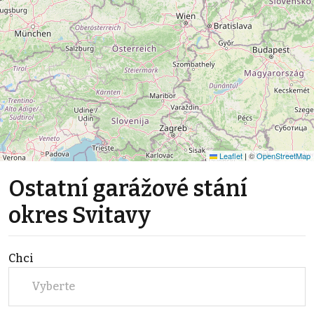
Leaflet
|
©
OpenStreetMap
Ostatní garážové stání
okres Svitavy
Chci
Vyberte