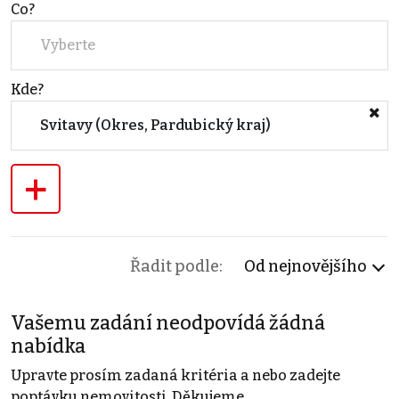
Co?
Vyberte
Kde?
Svitavy (Okres, Pardubický kraj)
+
Řadit podle:
Od nejnovějšího
Vašemu zadání neodpovídá žádná
nabídka
Upravte prosím zadaná kritéria a nebo zadejte
poptávku nemovitosti. Děkujeme