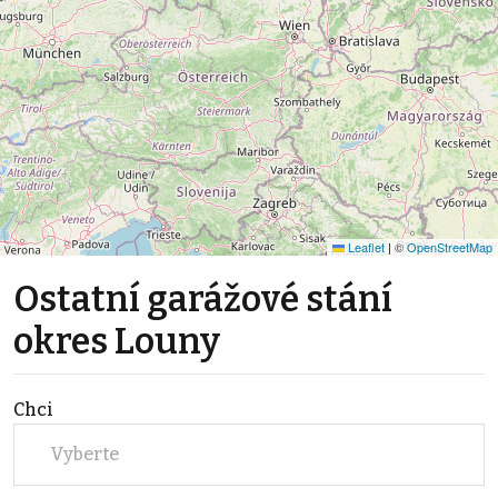
Leaflet
|
©
OpenStreetMap
Ostatní garážové stání
okres Louny
Chci
Vyberte