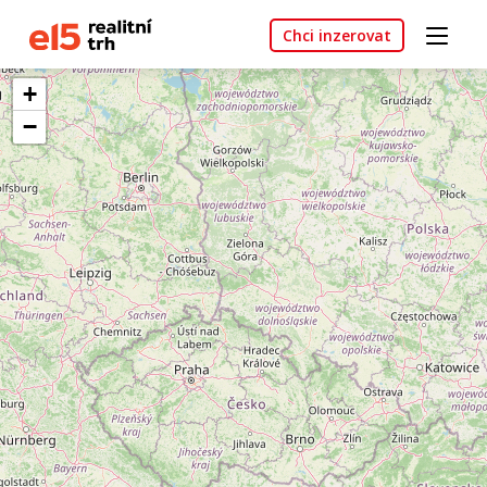
Chci inzerovat
+
−