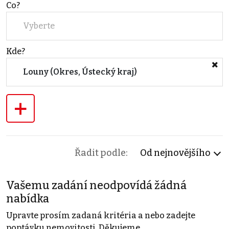
Co?
Vyberte
Kde?
Louny (Okres, Ústecký kraj)
+
Řadit podle:
Od nejnovějšího
Vašemu zadání neodpovídá žádná
nabídka
Upravte prosím zadaná kritéria a nebo zadejte
poptávku nemovitosti. Děkujeme