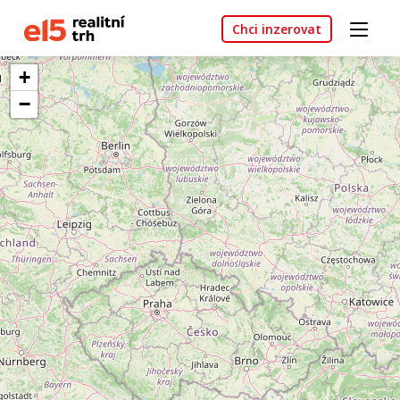
Chci inzerovat
+
−