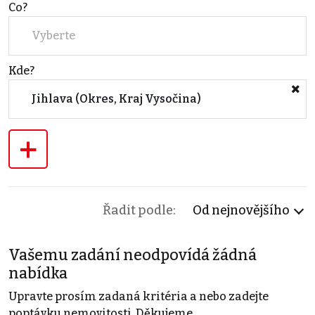
Co?
Vyberte
Kde?
Jihlava (Okres, Kraj Vysočina)
+
Řadit podle:
Od nejnovějšího
Vašemu zadání neodpovídá žádná
nabídka
Upravte prosím zadaná kritéria a nebo zadejte
poptávku nemovitosti. Děkujeme