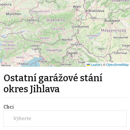
Leaflet
|
©
OpenStreetMap
Ostatní garážové stání
okres Jihlava
Chci
Vyberte