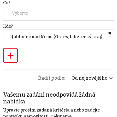
Co?
Vyberte
Kde?
Jablonec nad Nisou (Okres, Liberecký kraj)
+
Řadit podle:
Od nejnovějšího
Vašemu zadání neodpovídá žádná
nabídka
Upravte prosím zadaná kritéria a nebo zadejte
poptávku nemovitosti. Děkujeme