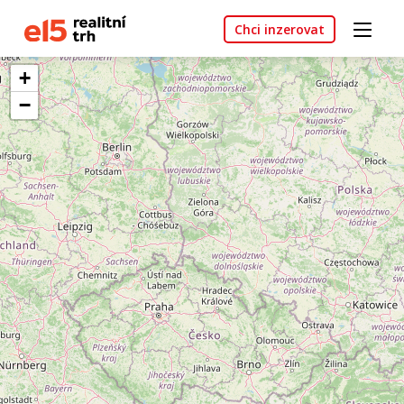
Chci inzerovat
+
−