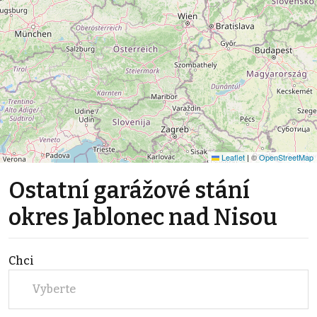
Leaflet
|
©
OpenStreetMap
Ostatní garážové stání
okres Jablonec nad Nisou
Chci
Vyberte