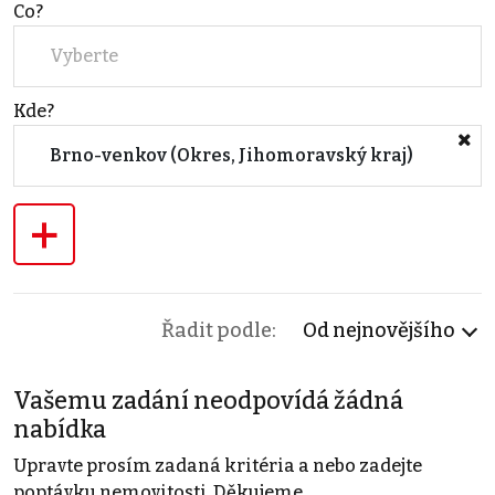
Co?
Vyberte
Kde?
Brno-venkov (Okres, Jihomoravský kraj)
+
Řadit podle:
Od nejnovějšího
Vašemu zadání neodpovídá žádná
nabídka
Upravte prosím zadaná kritéria a nebo zadejte
poptávku nemovitosti. Děkujeme