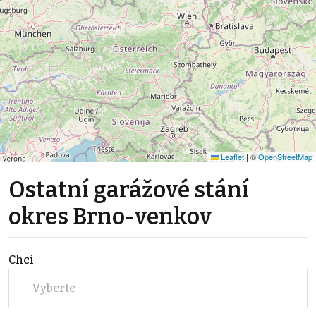
Leaflet
|
©
OpenStreetMap
Ostatní garážové stání
okres Brno-venkov
Chci
Vyberte