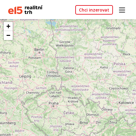
Chci inzerovat
+
−