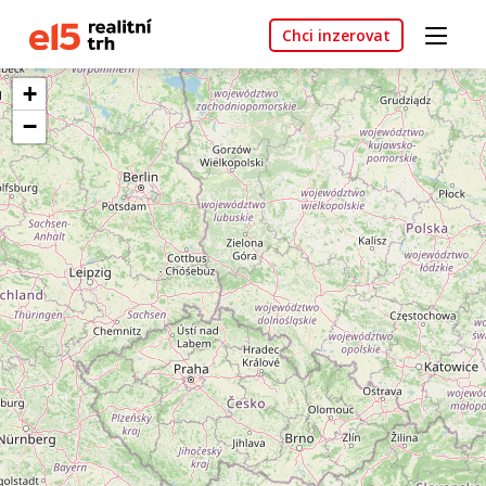
Chci inzerovat
+
−