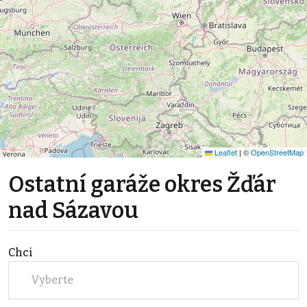
Leaflet
|
©
OpenStreetMap
Ostatní garáže okres Žďár
nad Sázavou
Chci
Vyberte