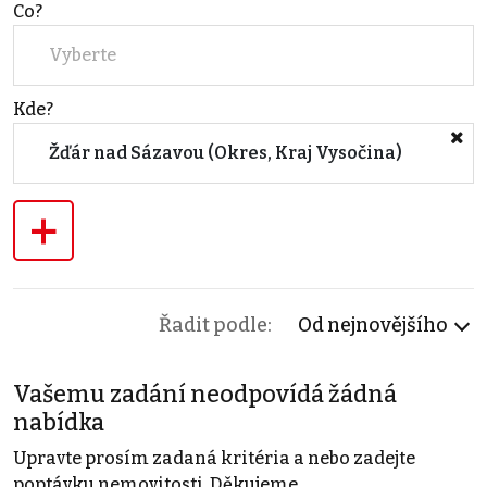
Co?
Vyberte
Kde?
Žďár nad Sázavou (Okres, Kraj Vysočina)
+
Řadit podle:
Od nejnovějšího
Vašemu zadání neodpovídá žádná
nabídka
Upravte prosím zadaná kritéria a nebo zadejte
poptávku nemovitosti. Děkujeme