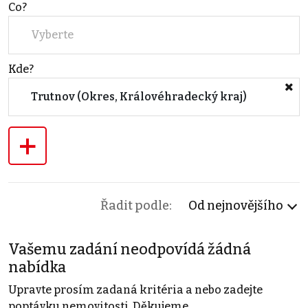
Co?
Vyberte
Kde?
Trutnov (Okres, Královéhradecký kraj)
+
Řadit podle:
Od nejnovějšího
Vašemu zadání neodpovídá žádná
nabídka
Upravte prosím zadaná kritéria a nebo zadejte
poptávku nemovitosti. Děkujeme