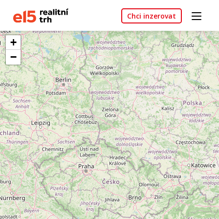
Chci inzerovat
+
−