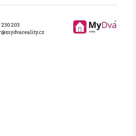
 230 203
r@mydvareality.cz