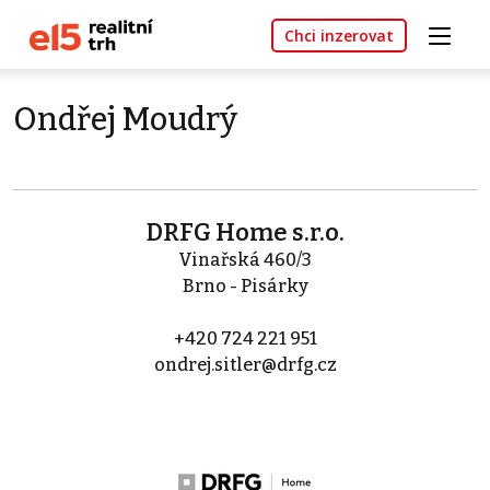
Chci inzerovat
Ondřej Moudrý
DRFG Home s.r.o.
Vinařská 460/3
Brno - Pisárky
+420 724 221 951
ondrej.sitler@drfg.cz