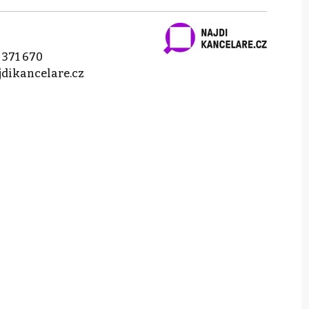
 371 670
dikancelare.cz