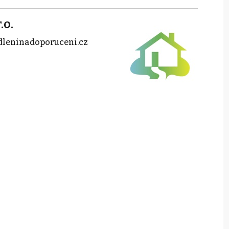
.o.
dleninadoporuceni.cz