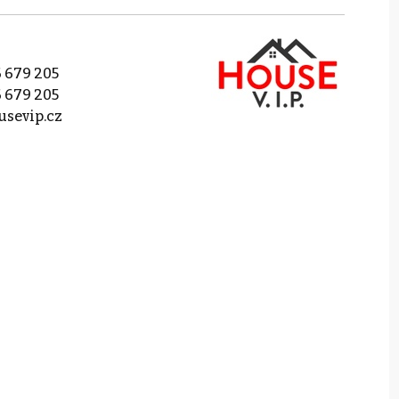
 679 205
 679 205
sevip.cz